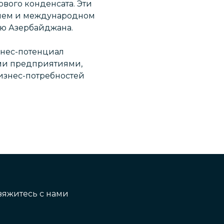
ового конденсата. Эти
ннем и международном
ию Азербайджана.
изнес-потенциал
ми предприятиями,
знес-потребностей
вяжитесь с нами