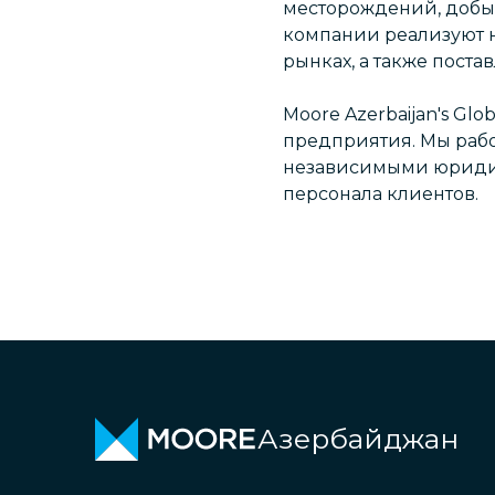
месторождений, добычу
компании реализуют 
рынках, а также пост
Moore Azerbaijan's Glo
предприятия. Мы раб
независимыми юридич
персонала клиентов.
Азербайджан